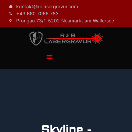
kontakt@rblasergravur.com
+43 660 7066 783
Pfongau 73/1, 5202 Neumarkt am Wallersee
Skyline -